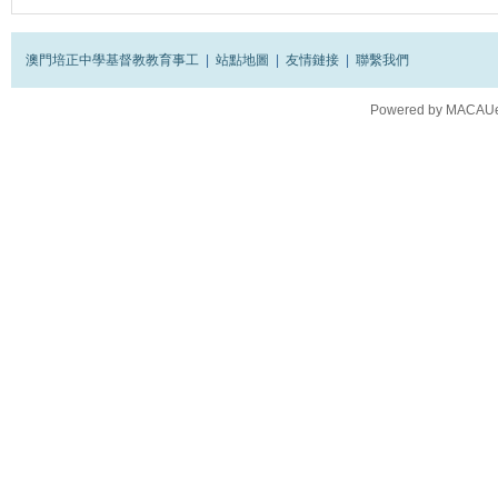
澳門培正中學基督教教育事工
|
站點地圖
|
友情鏈接
|
聯繫我們
Powered by
MACAUes
Processed in 