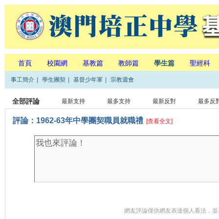
首頁
校園網
基教篇
教師篇
學生篇
聖經科
事工簡介
|
學生團契
|
基督少年軍
|
宗教週會
全部評論
最新支持
最多支持
最新反對
最多反
評論：1962-63年中學團契職員就職禮
[查看全文]
網友評論僅供網友表達個人看法，並