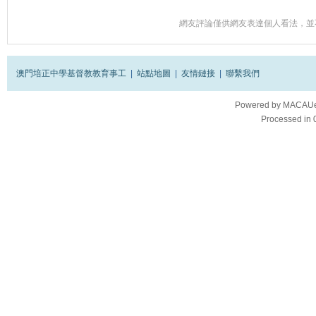
網友評論僅供網友表達個人看法，並
澳門培正中學基督教教育事工
|
站點地圖
|
友情鏈接
|
聯繫我們
Powered by
MACAUes
Processed in 