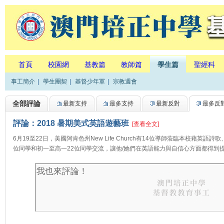
首頁
校園網
基教篇
教師篇
學生篇
聖經科
事工簡介
|
學生團契
|
基督少年軍
|
宗教週會
全部評論
最新支持
最多支持
最新反對
最多反
評論：2018 暑期美式英語遊藝班
[查看全文]
6月19至22日，美國阿肯色州New Life Church有14位導師蒞臨本校藉英
位同學和初一至高一22位同學交流，讓他/她們在英語能力與自信心方面都得到提