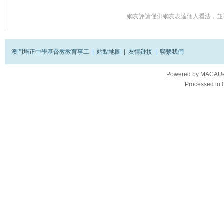
網友評論僅供網友表達個人看法，並
澳門培正中學基督教教育事工
|
站點地圖
|
友情鏈接
|
聯繫我們
Powered by
MACAUes
Processed in 