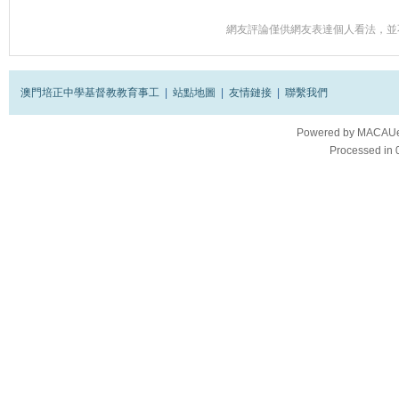
網友評論僅供網友表達個人看法，並
澳門培正中學基督教教育事工
|
站點地圖
|
友情鏈接
|
聯繫我們
Powered by
MACAUes
Processed in 