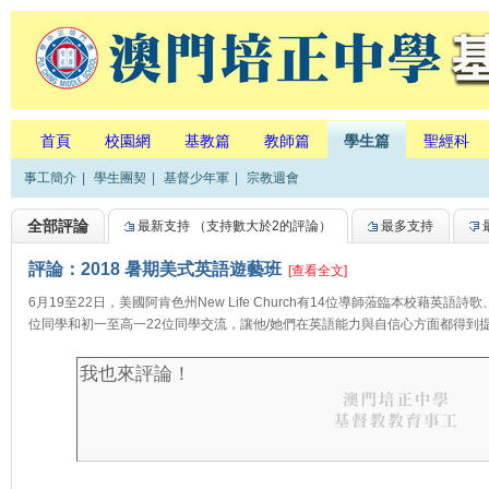
首頁
校園網
基教篇
教師篇
學生篇
聖經科
事工簡介
|
學生團契
|
基督少年軍
|
宗教週會
全部評論
最新支持
（支持數大於2的評論）
最多支持
評論：2018 暑期美式英語遊藝班
[查看全文]
6月19至22日，美國阿肯色州New Life Church有14位導師蒞臨本校藉英
位同學和初一至高一22位同學交流，讓他/她們在英語能力與自信心方面都得到提