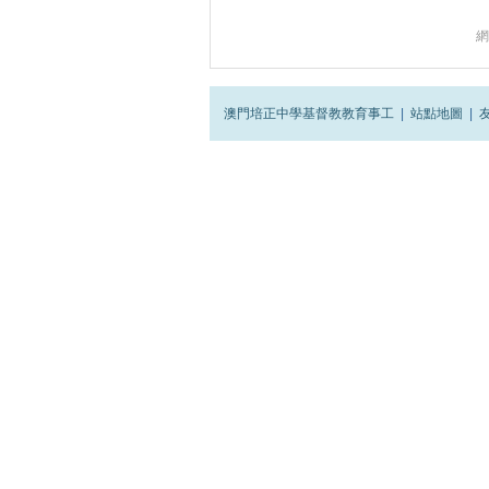
網
澳門培正中學基督教教育事工
|
站點地圖
|