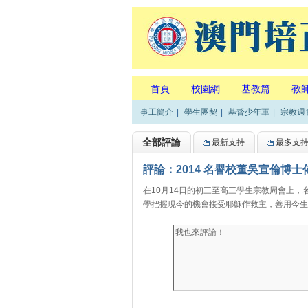
首頁
校園網
基教篇
教
事工簡介
|
學生團契
|
基督少年軍
|
宗教週
全部評論
最新支持
最多支
評論：2014 名譽校董吳宣倫博士
在10月14日的初三至高三學生宗教周會上
學把握現今的機會接受耶穌作救主，善用今生