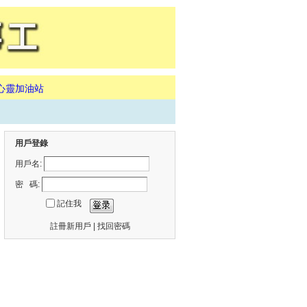
心靈加油站
用戶登錄
用戶名:
密 碼:
記住我
註冊新用戶
|
找回密碼