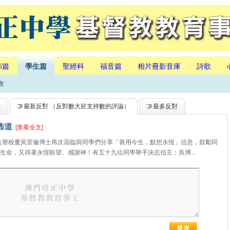
師篇
學生篇
聖經科
福音篇
相片冊影音庫
詩歌
會
持
最新反對
（反對數大於支持數的評論）
最多反對
佈道
[查看全文]
，名譽校董吳宣倫博士再次蒞臨與同學們分享「善用今生，默想永恆」信息，鼓勵同
生命，又得著永恆盼望。感謝神！有五十九位同學舉手決志信主；吳博...