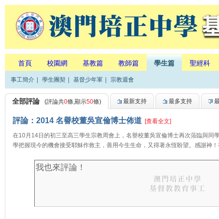
首頁
校園網
基教篇
教師篇
學生篇
聖經科
事工簡介
|
學生團契
|
基督少年軍
|
宗教週會
全部評論
最新支持
最多支持
(評論共
0
條,顯示
50
條)
評論：2014 名譽校董吳宣倫博士佈道
[查看全文]
在10月14日的初三至高三學生宗教周會上，名譽校董吳宣倫博士再次蒞臨與同
學把握現今的機會接受耶穌作救主，善用今生生命，又得著永恆盼望。感謝神！有