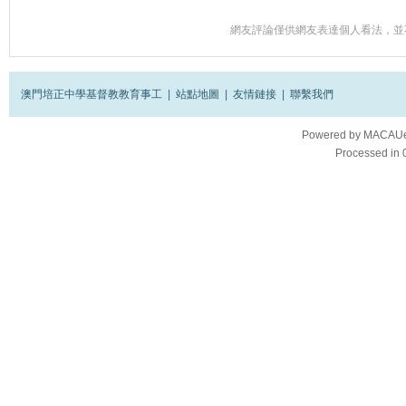
網友評論僅供網友表達個人看法，並
澳門培正中學基督教教育事工
|
站點地圖
|
友情鏈接
|
聯繫我們
Powered by
MACAUes
Processed in 