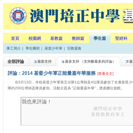
首頁
校園網
基教篇
教師篇
學生篇
聖經科
事工簡介
|
學生團契
|
基督少年軍
|
宗教週會
全部評論
最新支持
最多支持
（支持數最多的評論）
最
評論：2014 基督少年軍正能量嘉年華服務
[查看全文]
在9月13日，本校基督少年軍第五分隊1位導師及4位隊員參加了全澳基督少
隊約200位導師及隊員參加。活動主題為 “正能量嘉年華”，透過攤位遊戲...