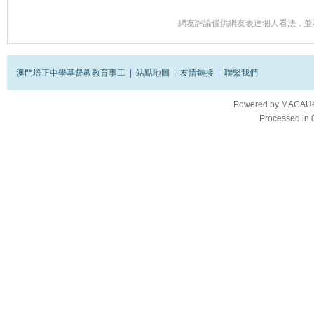
網友評論僅供網友表達個人看法，並
澳門培正中學基督教教育事工
|
站點地圖
|
友情鏈接
|
聯繫我們
Powered by
MACAUes
Processed in 