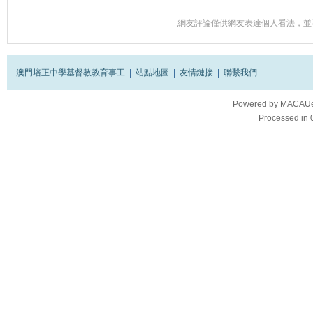
網友評論僅供網友表達個人看法，並
澳門培正中學基督教教育事工
|
站點地圖
|
友情鏈接
|
聯繫我們
Powered by
MACAUes
Processed in 