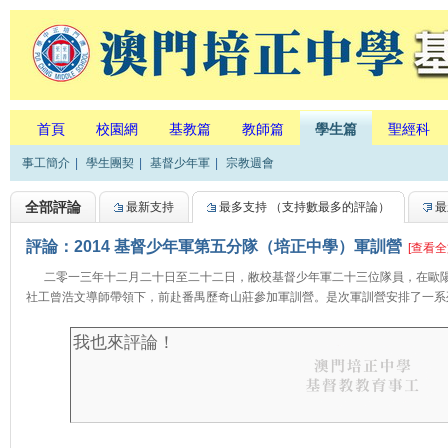
首頁
校園網
基教篇
教師篇
學生篇
聖經科
事工簡介
|
學生團契
|
基督少年軍
|
宗教週會
全部評論
最新支持
最多支持
（支持數最多的評論）
最
評論：2014 基督少年軍第五分隊（培正中學）軍訓營
[查看全
二零一三年十二月二十日至二十二日，敝校基督少年軍二十三位隊員，在歐陽
社工曾浩文導師帶領下，前赴番禺歷奇山莊參加軍訓營。是次軍訓營安排了一系列步