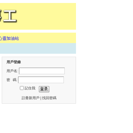
心靈加油站
用戶登錄
用戶名:
密 碼:
記住我
註冊新用戶
|
找回密碼