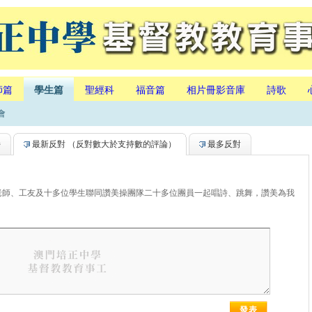
師篇
學生篇
聖經科
福音篇
相片冊影音庫
詩歌
會
持
最新反對
（反對數大於支持數的評論）
最多反對
老師、工友及十多位學生聯同讚美操團隊二十多位團員一起唱詩、跳舞，讚美為我