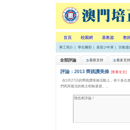
首頁
校園網
基教篇
教
事工簡介
|
學生團契
|
基督少年軍
|
宗教週
全部評論
最新支持
最多支
評論：2013 齊跳讚美操
[查看全文]
在3月27日的齊跳讚美操活動上，有十多位
們死而復活的救主耶穌基督。...