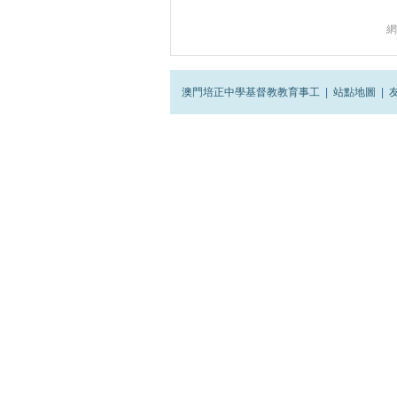
網
澳門培正中學基督教教育事工
|
站點地圖
|