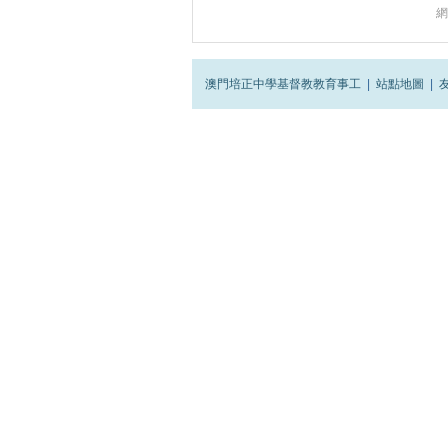
網
澳門培正中學基督教教育事工
|
站點地圖
|