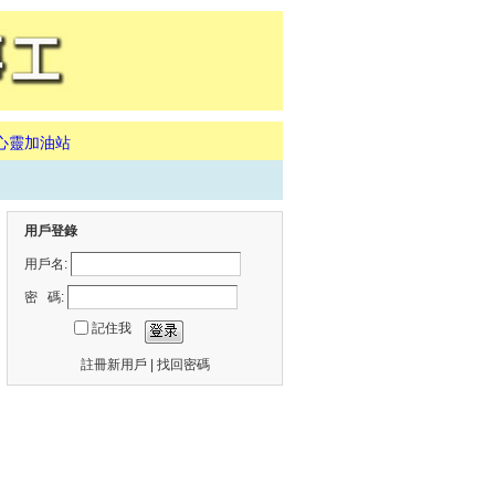
心靈加油站
用戶登錄
用戶名:
密 碼:
記住我
註冊新用戶
|
找回密碼