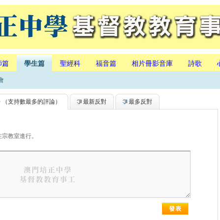
師篇
學生篇
聖經科
福音篇
相片冊影音庫
詩歌
會
持
（支持數最多的評論）
最新反對
最多反對
，在宗教室進行。