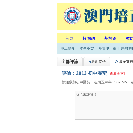
首頁
校園網
基教篇
教
事工簡介
|
學生團契
|
基督少年軍
|
宗教週
全部評論
最新支持
最多支
評論：2013 初中團契
[查看全文]
歡迎參加初中團契，逢期五中午1:00-1:45