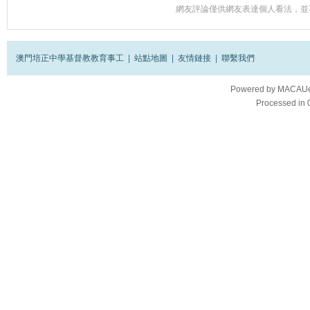
網友評論僅供網友表達個人看法，並
澳門培正中學基督教教育事工
|
站點地圖
|
友情鏈接
|
聯繫我們
Powered by
MACAUes
Processed in 