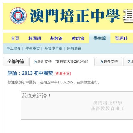
首頁
校園網
基教篇
教師篇
學生篇
聖經科
事工簡介
|
學生團契
|
基督少年軍
|
宗教週會
全部評論
最新支持
（支持數大於2的評論）
最多支持
評論：2013 初中團契
[查看全文]
歡迎參加初中團契，逢期五中午1:00-1:45，在宗教室進行。