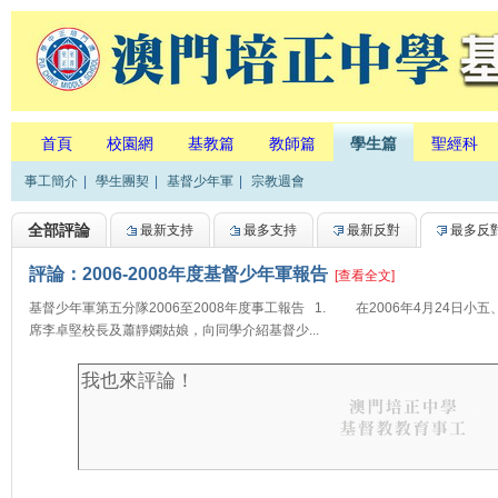
首頁
校園網
基教篇
教師篇
學生篇
聖經科
事工簡介
|
學生團契
|
基督少年軍
|
宗教週會
全部評論
最新支持
最多支持
最新反對
最多反
評論：2006-2008年度基督少年軍報告
[查看全文]
基督少年軍第五分隊2006至2008年度事工報告 1. 在2006年4月24日
席李卓堅校長及蕭靜嫻姑娘，向同學介紹基督少...