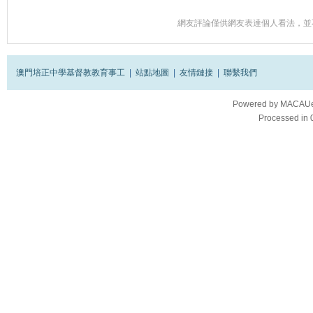
網友評論僅供網友表達個人看法，並
澳門培正中學基督教教育事工
|
站點地圖
|
友情鏈接
|
聯繫我們
Powered by
MACAUes
Processed in 