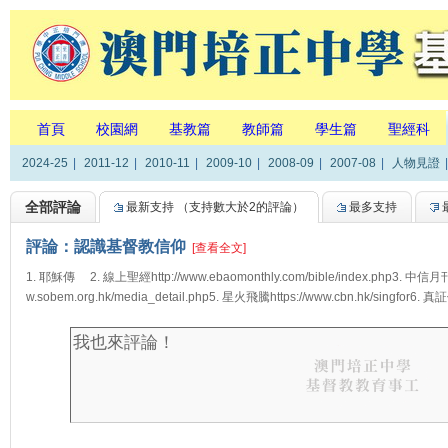
首頁
校園網
基教篇
教師篇
學生篇
聖經科
2024-25
|
2011-12
|
2010-11
|
2009-10
|
2008-09
|
2007-08
|
人物見證
|
全部評論
最新支持
（支持數大於2的評論）
最多支持
評論：認識基督教信仰
[查看全文]
1. 耶穌傳 2. 線上聖經http://www.ebaomonthly.com/bible/index.php3. 中信月刊ht
w.sobem.org.hk/media_detail.php5. 星火飛騰https://www.cbn.hk/singfor6. 真証