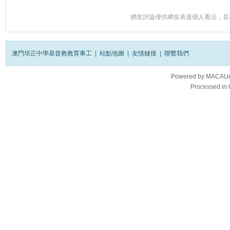
網友評論僅供網友表達個人看法，並
澳門培正中學基督教教育事工
|
站點地圖
|
友情鏈接
|
聯繫我們
Powered by
MACAUes
Processed in 