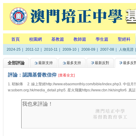
首頁
校園網
基教篇
教師篇
學生篇
聖經科
2024-25
|
2011-12
|
2010-11
|
2009-10
|
2008-09
|
2007-08
|
人物見證
|
全部評論
最新支持
最多支持
最新反對
最多反
評論：認識基督教信仰
[查看全文]
1. 耶穌傳 2. 線上聖經http://www.ebaomonthly.com/bible/index.php3. 中信月刊ht
w.sobem.org.hk/media_detail.php5. 星火飛騰https://www.cbn.hk/singfor6. 真証