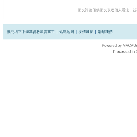
網友評論僅供網友表達個人看法，並
澳門培正中學基督教教育事工
|
站點地圖
|
友情鏈接
|
聯繫我們
Powered by
MACAUes
Processed in 