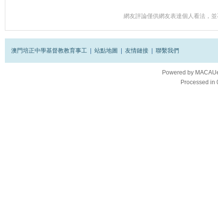
網友評論僅供網友表達個人看法，並
澳門培正中學基督教教育事工
|
站點地圖
|
友情鏈接
|
聯繫我們
Powered by
MACAUes
Processed in 