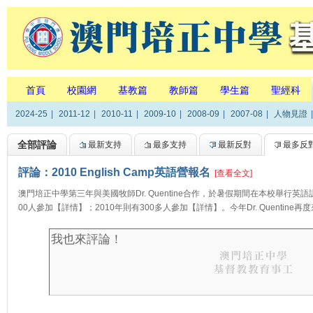
首頁
校園網
基教篇
教師篇
學生篇
聖經科
2024-25
|
2011-12
|
2010-11
|
2009-10
|
2008-09
|
2007-08
|
人物見證
|
全部評論
最新支持
最多支持
最新反對
最多反
評論：2010 English Camp英語營報名
[查看全文]
澳門培正中學第三年與美國牧師Dr. Quentine合作，於暑假期間在本校舉行英
00人參加【詳情】；2010年則有300多人參加【詳情】。今年Dr. Quentine再