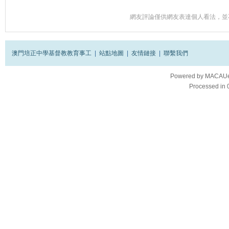
網友評論僅供網友表達個人看法，並
澳門培正中學基督教教育事工
|
站點地圖
|
友情鏈接
|
聯繫我們
Powered by
MACAUes
Processed in 