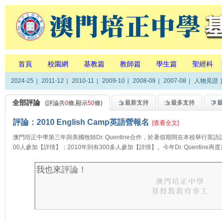
首頁
校園網
基教篇
教師篇
學生篇
聖經科
2024-25
|
2011-12
|
2010-11
|
2009-10
|
2008-09
|
2007-08
|
人物見證
|
全部評論
最新支持
最多支持
(評論共
0
條,顯示
50
條)
評論：2010 English Camp英語營報名
[查看全文]
澳門培正中學第三年與美國牧師Dr. Quentine合作，於暑假期間在本校舉行英
00人參加【詳情】；2010年則有300多人參加【詳情】。今年Dr. Quentine再