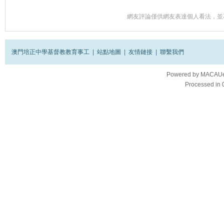
網友評論僅供網友表達個人看法，並
澳門培正中學基督教教育事工
|
站點地圖
|
友情鏈接
|
聯繫我們
Powered by
MACAUes
Processed in 