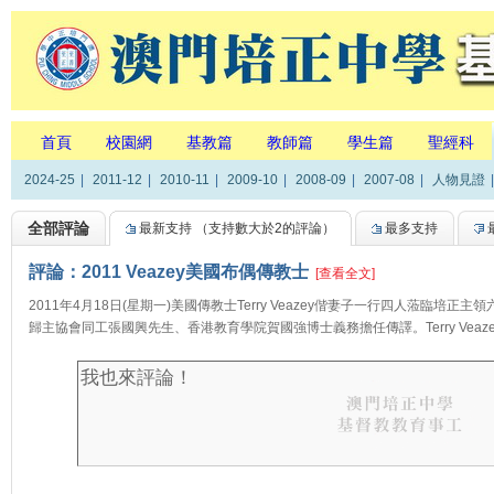
首頁
校園網
基教篇
教師篇
學生篇
聖經科
2024-25
|
2011-12
|
2010-11
|
2009-10
|
2008-09
|
2007-08
|
人物見證
|
全部評論
最新支持
（支持數大於2的評論）
最多支持
評論：2011 Veazey美國布偶傳教士
[查看全文]
2011年4月18日(星期一)美國傳教士Terry Veazey偕妻子一行四人蒞臨培
歸主協會同工張國興先生、香港教育學院賀國強博士義務擔任傳譯。Terry Veazey