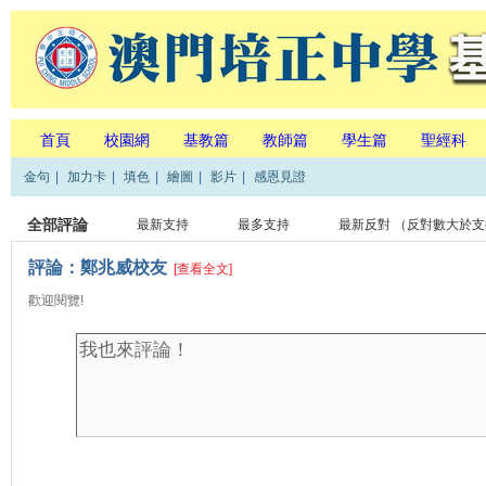
首頁
校園網
基教篇
教師篇
學生篇
聖經科
金句
|
加力卡
|
填色
|
繪圖
|
影片
|
感恩見證
全部評論
最新支持
最多支持
最新反對
（反對數大於支
評論：鄭兆威校友
[查看全文]
歡迎閱覽!