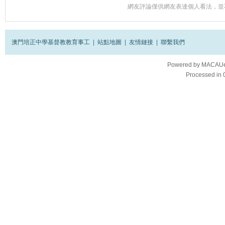
網友評論僅供網友表達個人看法，並
澳門培正中學基督教教育事工
|
站點地圖
|
友情鏈接
|
聯繫我們
Powered by
MACAUes
Processed in 