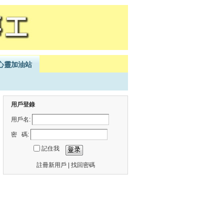
心靈加油站
用戶登錄
用戶名:
密 碼:
記住我
註冊新用戶
|
找回密碼