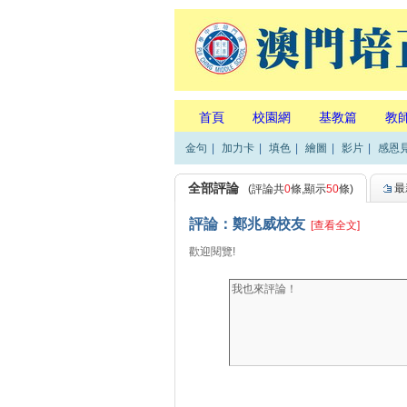
首頁
校園網
基教篇
教
金句
|
加力卡
|
填色
|
繪圖
|
影片
|
感恩
全部評論
最
(評論共
0
條,顯示
50
條)
評論：鄭兆威校友
[查看全文]
歡迎閱覽!