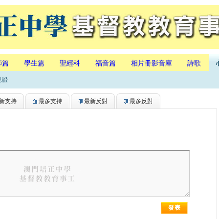
師篇
學生篇
聖經科
福音篇
相片冊影音庫
詩歌
見證
新支持
最多支持
最新反對
最多反對