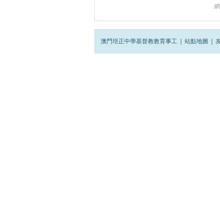
網
澳門培正中學基督教教育事工
|
站點地圖
|