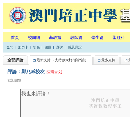
首頁
校園網
基教篇
教師篇
學生篇
聖經科
金句
|
加力卡
|
填色
|
繪圖
|
影片
|
感恩見證
全部評論
最新支持
（支持數大於2的評論）
最多支持
評論：鄭兆威校友
[查看全文]
歡迎閱覽!