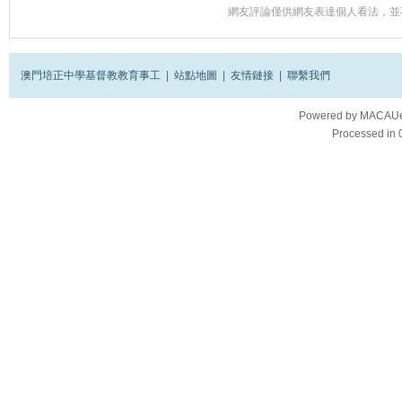
網友評論僅供網友表達個人看法，並
澳門培正中學基督教教育事工
|
站點地圖
|
友情鏈接
|
聯繫我們
Powered by
MACAUes
Processed in 