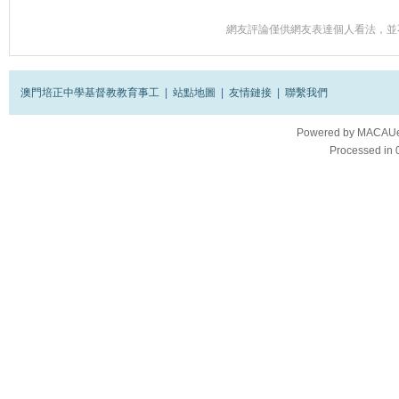
網友評論僅供網友表達個人看法，並
澳門培正中學基督教教育事工
|
站點地圖
|
友情鏈接
|
聯繫我們
Powered by
MACAUes
Processed in 