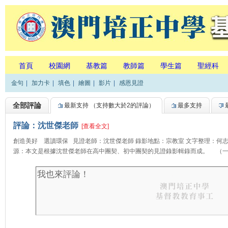
首頁
校園網
基教篇
教師篇
學生篇
聖經科
金句
|
加力卡
|
填色
|
繪圖
|
影片
|
感恩見證
全部評論
最新支持
（支持數大於2的評論）
最多支持
評論：沈世傑老師
[查看全文]
創造美好 選讀環保 見證老師：沈世傑老師 錄影地點：宗教室 文字整理：何
源：本文是根據沈世傑老師在高中團契、初中團契的見證錄影輯錄而成。 （一..