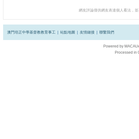
網友評論僅供網友表達個人看法，並
澳門培正中學基督教教育事工
|
站點地圖
|
友情鏈接
|
聯繫我們
Powered by
MACAUes
Processed in 