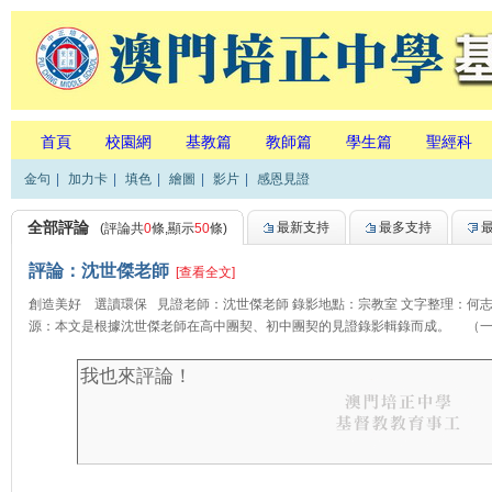
首頁
校園網
基教篇
教師篇
學生篇
聖經科
金句
|
加力卡
|
填色
|
繪圖
|
影片
|
感恩見證
全部評論
最新支持
最多支持
(評論共
0
條,顯示
50
條)
評論：沈世傑老師
[查看全文]
創造美好 選讀環保 見證老師：沈世傑老師 錄影地點：宗教室 文字整理：何
源：本文是根據沈世傑老師在高中團契、初中團契的見證錄影輯錄而成。 （一..