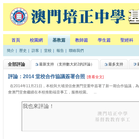
首頁
校園網
基教篇
教師篇
學生篇
聖經科
簡介
|
歷史
|
訪客
|
堂校
|
報告
|
聯絡我們
全部評論
最新支持
（支持數大於2的評論）
最多支持
評論：2014 堂校合作協議簽署合照
[查看全文]
在2014年11月21日，本校與大埔浸信會澳門堂重申簽署了新一期合作協議，為期
會澳門堂會繼續在本校推動福音事工，服務校園。 ...