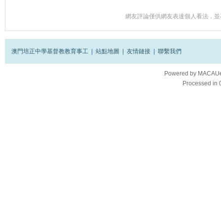
網友評論僅供網友表達個人看法，並
澳門培正中學基督教教育事工
|
站點地圖
|
友情鏈接
|
聯繫我們
Powered by
MACAUes
Processed in 