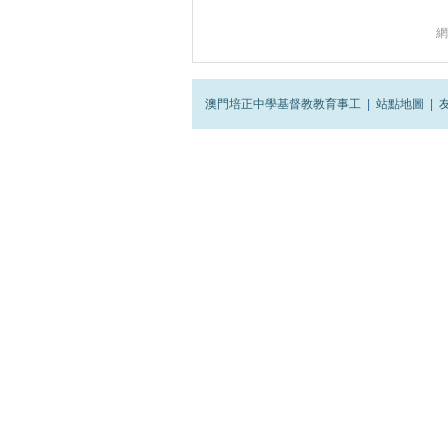
網
澳門培正中學基督教教育事工
|
站點地圖
|