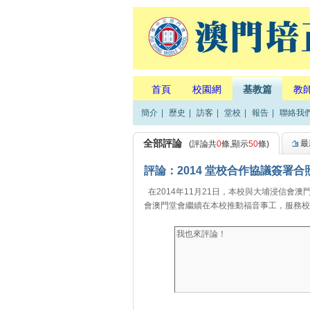
首頁
校園網
基教篇
教
簡介
|
歷史
|
訪客
|
堂校
|
報告
|
聯絡我
全部評論
最
(評論共
0
條,顯示
50
條)
評論：2014 堂校合作協議簽署合
在2014年11月21日，本校與大埔浸信會澳
會澳門堂會繼續在本校推動福音事工，服務校園