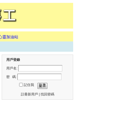
心靈加油站
用戶登錄
用戶名:
密 碼:
記住我
註冊新用戶
|
找回密碼