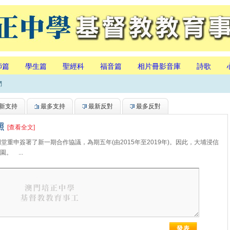
師篇
學生篇
聖經科
福音篇
相片冊影音庫
詩歌
們
新支持
最多支持
最新反對
最多反對
照
[查看全文]
門堂重申簽署了新一期合作協議，為期五年(由2015年至2019年)。因此，大埔浸信
。 ...