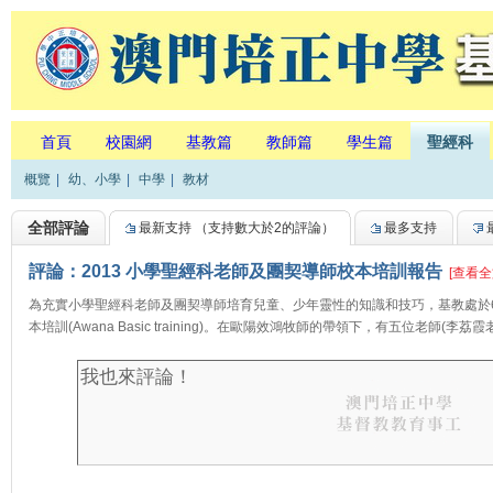
首頁
校園網
基教篇
教師篇
學生篇
聖經科
概覽
|
幼、小學
|
中學
|
教材
全部評論
最新支持
（支持數大於2的評論）
最多支持
評論：2013 小學聖經科老師及團契導師校本培訓報告
[查看全
為充實小學聖經科老師及團契導師培育兒童、少年靈性的知識和技巧，基教處於
本培訓(Awana Basic training)。在歐陽效鴻牧師的帶領下，有五位老師(李荔