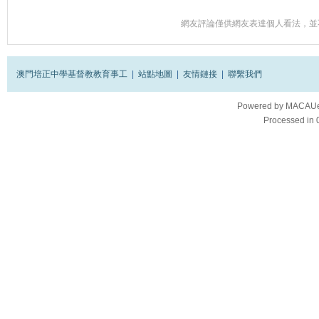
網友評論僅供網友表達個人看法，並
澳門培正中學基督教教育事工
|
站點地圖
|
友情鏈接
|
聯繫我們
Powered by
MACAUes
Processed in 