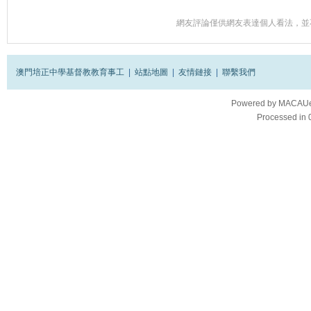
網友評論僅供網友表達個人看法，並
澳門培正中學基督教教育事工
|
站點地圖
|
友情鏈接
|
聯繫我們
Powered by
MACAUes
Processed in 