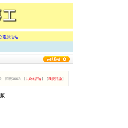
心靈加油站
友
瀏覽366次 【
共0條評論
】【
我要評論
】
毒販