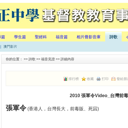
師篇
學生篇
聖經科
福音篇
相片冊影音庫
詩歌
|
澳門影片
你的位置： >>
詩歌
>>
福音見證
>> 詳細內容
排行榜
收藏
打印
發給朋
2010 張軍令Video_台灣前
張軍令
(香港人，台灣長大，前毒販、死囚)