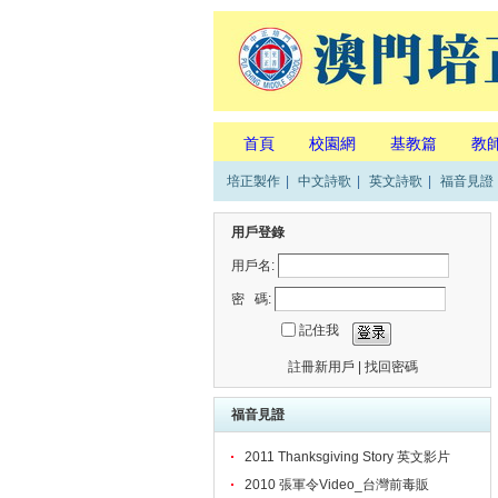
首頁
校園網
基教篇
教
培正製作
|
中文詩歌
|
英文詩歌
|
福音見證
用戶登錄
用戶名:
密 碼:
記住我
註冊新用戶
|
找回密碼
福音見證
2011 Thanksgiving Story 英文影片
2010 張軍令Video_台灣前毒販