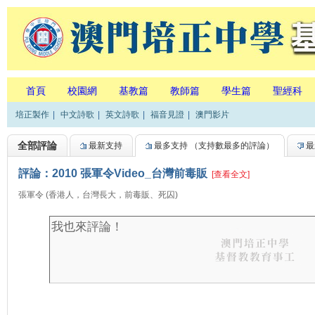
首頁
校園網
基教篇
教師篇
學生篇
聖經科
培正製作
|
中文詩歌
|
英文詩歌
|
福音見證
|
澳門影片
全部評論
最新支持
最多支持
（支持數最多的評論）
最
評論：2010 張軍令Video_台灣前毒販
[查看全文]
張軍令 (香港人，台灣長大，前毒販、死囚)