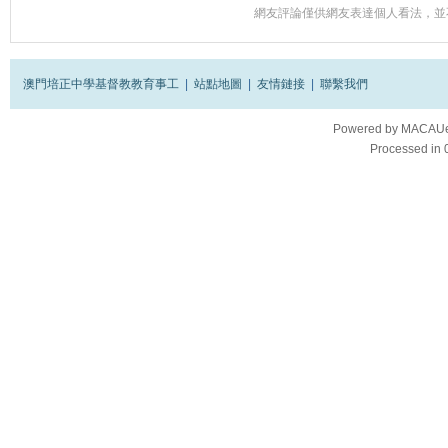
網友評論僅供網友表達個人看法，並
澳門培正中學基督教教育事工
|
站點地圖
|
友情鏈接
|
聯繫我們
Powered by
MACAUes
Processed in 