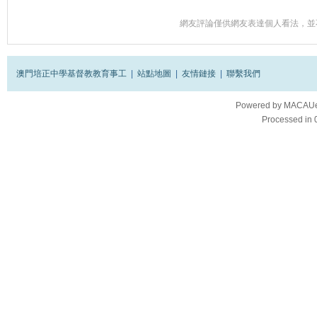
網友評論僅供網友表達個人看法，並
澳門培正中學基督教教育事工
|
站點地圖
|
友情鏈接
|
聯繫我們
Powered by
MACAUes
Processed in 