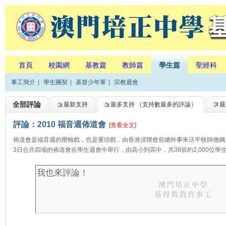
首頁
校園網
基教篇
教師篇
學生篇
聖經科
事工簡介
|
學生團契
|
基督少年軍
|
宗教週會
全部評論
最新支持
最多支持
（支持數最多的評論）
最
評論：2010 福音週佈道會
[查看全文]
佈道會是福音週的壓軸戲，也是重頭戲，由香港浸聯會前總幹事朱活平牧師擔綱。
3日合共四場的佈道會在學生週會中舉行，由高小到高中，共38班約2,000位學生