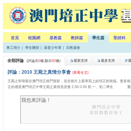
首頁
校園網
基教篇
教師篇
學生篇
聖經科
事工簡介
|
學生團契
|
基督少年軍
|
宗教週會
全部評論
最新支持
最多支持
(評論共
0
條,顯示
50
條)
評論：2010 王菀之真情分享會
[查看全文]
王菀之和母親在澳門培正校門留影，並在相片上親筆寫上給培正的祝福。更多相片
正的感受澳門培正中學王菀之真情見證會 2:30-3:30 初 一、初二學生 重點