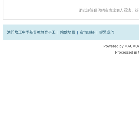
網友評論僅供網友表達個人看法，並
澳門培正中學基督教教育事工
|
站點地圖
|
友情鏈接
|
聯繫我們
Powered by
MACAUes
Processed in 