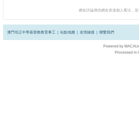
網友評論僅供網友表達個人看法，並
澳門培正中學基督教教育事工
|
站點地圖
|
友情鏈接
|
聯繫我們
Powered by
MACAUes
Processed in 