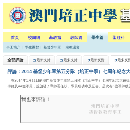
首頁
校園網
基教篇
教師篇
學生篇
聖經科
事工簡介
|
學生團契
|
基督少年軍
|
宗教週會
全部評論
最新支持
最多支持
最新反對
最多反
評論：2014 基督少年軍第五分隊（培正中學）七周年紀念
在2014年1月11日的澳門基督少年軍第五分隊（培正中學）七周年紀念大會
導師及44位隊員，並頒發了導師委任狀、隊員成功章及証書。是次有6位導師獲頒委