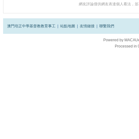
網友評論僅供網友表達個人看法，並
澳門培正中學基督教教育事工
|
站點地圖
|
友情鏈接
|
聯繫我們
Powered by
MACAUes
Processed in 