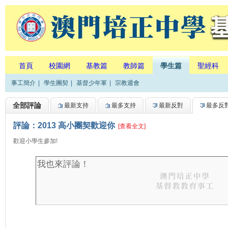
首頁
校園網
基教篇
教師篇
學生篇
聖經科
事工簡介
|
學生團契
|
基督少年軍
|
宗教週會
全部評論
最新支持
最多支持
最新反對
最多反
評論：2013 高小團契歡迎你
[查看全文]
歡迎小學生參加!