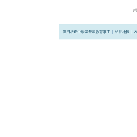
網
澳門培正中學基督教教育事工
|
站點地圖
|