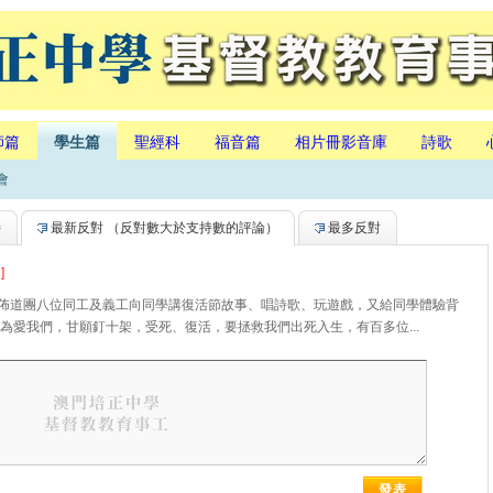
師篇
學生篇
聖經科
福音篇
相片冊影音庫
詩歌
會
持
最新反對
（反對數大於支持數的評論）
最多反對
]
童佈道團八位同工及義工向同學講復活節故事、唱詩歌、玩遊戲，又給同學體驗背
為愛我們，甘願釘十架，受死、復活，要拯救我們出死入生，有百多位...