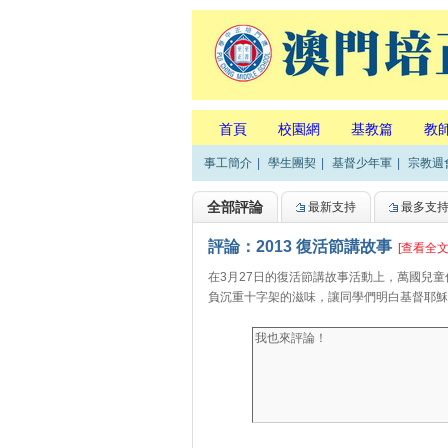
首頁
校園網
基教篇
教
事工簡介
|
學生團契
|
基督少年軍
|
宗教週
全部評論
最新支持
最多支
評論：2013 復活節講故事
[查看全文
在3月27日的復活節講故事活動上，萬國兒
負沉重十字架的滋味，讓同學們明白基督耶穌