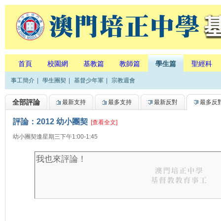
首頁
校園網
基教篇
教師篇
學生篇
聖經科
事工簡介
|
學生團契
|
基督少年軍
|
宗教週會
全部評論
最新支持
最多支持
最新反對
最多反
評論：2012 幼小團契
[查看全文]
幼小團契逢星期三下午1:00-1:45