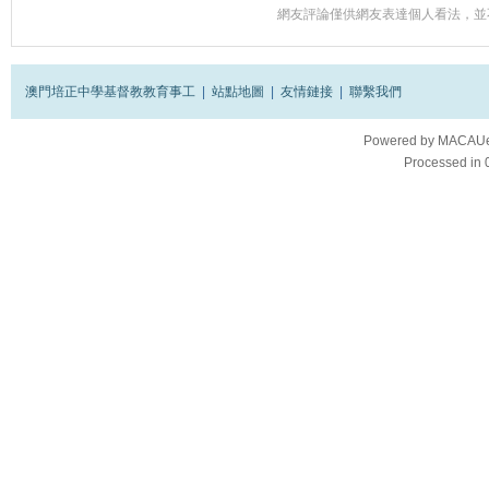
網友評論僅供網友表達個人看法，並
澳門培正中學基督教教育事工
|
站點地圖
|
友情鏈接
|
聯繫我們
Powered by
MACAUes
Processed in 