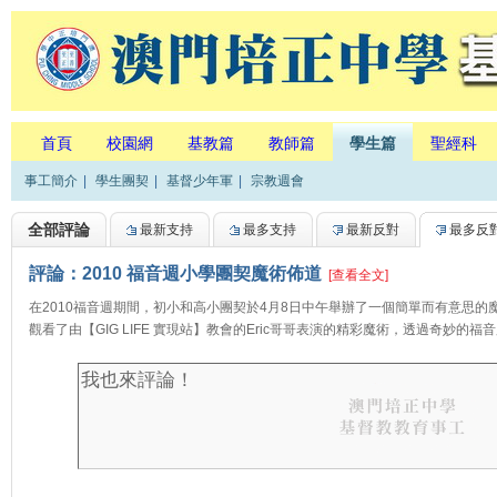
首頁
校園網
基教篇
教師篇
學生篇
聖經科
事工簡介
|
學生團契
|
基督少年軍
|
宗教週會
全部評論
最新支持
最多支持
最新反對
最多反
評論：2010 福音週小學團契魔術佈道
[查看全文]
在2010福音週期間，初小和高小團契於4月8日中午舉辦了一個簡單而有意思
觀看了由【GIG LIFE 實現站】教會的Eric哥哥表演的精彩魔術，透過奇妙的福