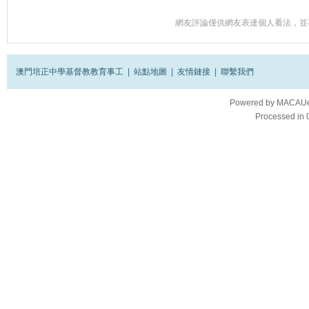
網友評論僅供網友表達個人看法，並
澳門培正中學基督教教育事工
|
站點地圖
|
友情鏈接
|
聯繫我們
Powered by
MACAUes
Processed in 