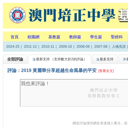
首頁
校園網
基教篇
教師篇
學生篇
聖經科
2024-25
|
2011-12
|
2010-11
|
2009-10
|
2008-09
|
2007-08
|
人物見證
|
全部評論
最新支持
（支持數大於2的評論）
最多支持
評論：2019 黃麗華分享超越生命風暴的平安
[查看全文]
網友評論僅供網友表達個人看法，並