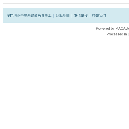
澳門培正中學基督教教育事工
|
站點地圖
|
友情鏈接
|
聯繫我們
Powered by
MACAUes
Processed in 