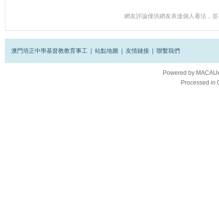
網友評論僅供網友表達個人看法，並
澳門培正中學基督教教育事工
|
站點地圖
|
友情鏈接
|
聯繫我們
Powered by
MACAUes
Processed in 