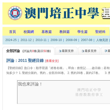
首頁
校園網
基教篇
教師篇
學生篇
聖經科
2024-25
|
2011-12
|
2010-11
|
2009-10
|
2008-09
|
2007-08
|
人物見證
|
全部評論
最新支持
最多支持
(評論共
0
條,顯示
50
條)
評論：2011 聖經目錄
[查看全文]
【聖經目錄】急口令：順序背誦「經卷名稱」，即由：創世記……啟示錄；若有
知多少？ 1. 聖經分新約、舊約，全部共66卷。 2. 舊約39卷，新約27卷。 3.