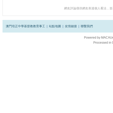
網友評論僅供網友表達個人看法，並
澳門培正中學基督教教育事工
|
站點地圖
|
友情鏈接
|
聯繫我們
Powered by
MACAUes
Processed in 