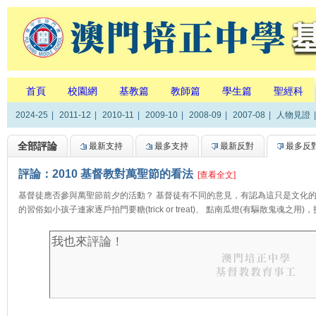
首頁
校園網
基教篇
教師篇
學生篇
聖經科
2024-25
|
2011-12
|
2010-11
|
2009-10
|
2008-09
|
2007-08
|
人物見證
|
全部評論
最新支持
最多支持
最新反對
最多反
評論：2010 基督教對萬聖節的看法
[查看全文]
基督徒應否參與萬聖節前夕的活動？ 基督徒有不同的意見，有認為這只是文化
的習俗如小孩子連家逐戶拍門要糖(trick or treat)、 點南瓜燈(有驅散鬼魂之用)