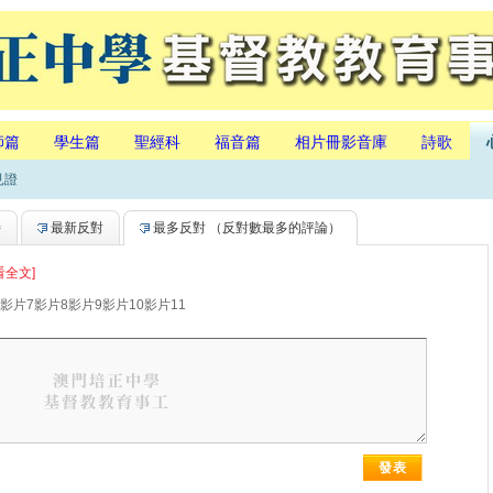
師篇
學生篇
聖經科
福音篇
相片冊影音庫
詩歌
見證
持
最新反對
最多反對
（反對數最多的評論）
看全文]
影片7影片8影片9影片10影片11