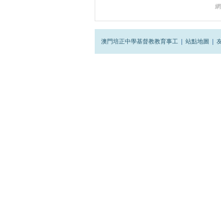
網
澳門培正中學基督教教育事工
|
站點地圖
|