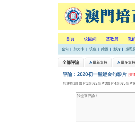
首頁
校園網
基教篇
教
金句
|
加力卡
|
填色
|
繪圖
|
影片
|
感恩
全部評論
最新支持
最多支
評論：2020初一聖經金句影片
[查
歡迎觀賞! 影片1影片2影片3影片4影片5影片6