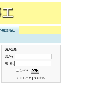
心靈加油站
用戶登錄
用戶名:
密 碼:
記住我
註冊新用戶
|
找回密碼