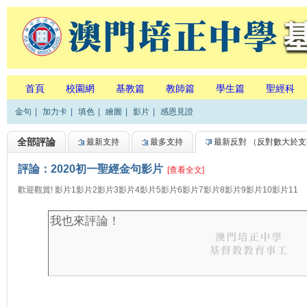
首頁
校園網
基教篇
教師篇
學生篇
聖經科
金句
|
加力卡
|
填色
|
繪圖
|
影片
|
感恩見證
全部評論
最新支持
最多支持
最新反對
（反對數大於支
評論：2020初一聖經金句影片
[查看全文]
歡迎觀賞! 影片1影片2影片3影片4影片5影片6影片7影片8影片9影片10影片11