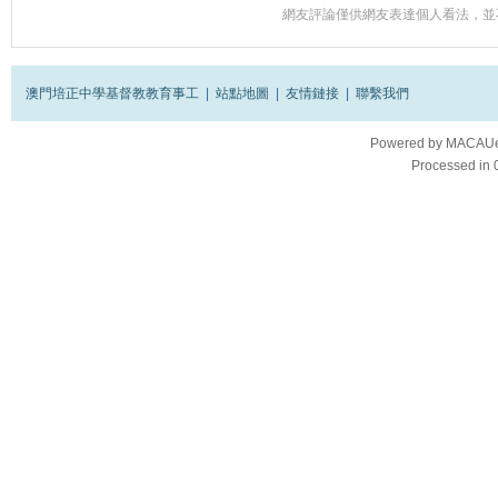
網友評論僅供網友表達個人看法，並
澳門培正中學基督教教育事工
|
站點地圖
|
友情鏈接
|
聯繫我們
Powered by
MACAUes
Processed in 