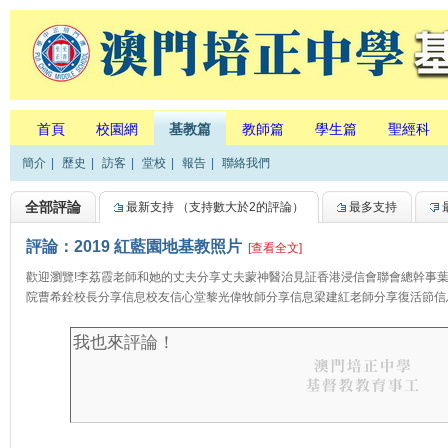
首頁
校園網
基教篇
教師篇
學生篇
聖經科
簡介
|
歷史
|
訪客
|
堂校
|
報告
|
聯絡我們
全部評論
最新支持
（支持數大於2的評論）
最多支持
評論：2019 紅藍園地基教照片
[查看全文]
歡迎瀏覽!李荔霞老師和她的丈夫分享丈夫蒙神醫治見証香港浸信會聯會總幹事
院曹希銓校長分享信息校友信心堂黎光偉牧師分享信息梁建紅老師分享復活節信息 