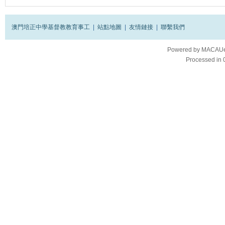
澳門培正中學基督教教育事工
|
站點地圖
|
友情鏈接
|
聯繫我們
Powered by
MACAUes
Processed in 