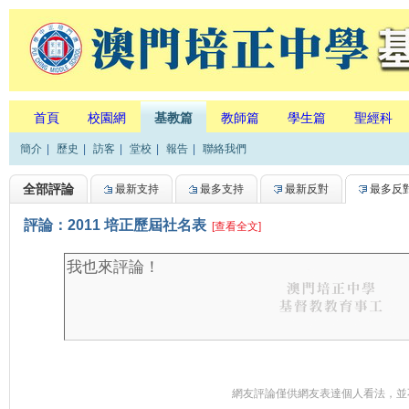
首頁
校園網
基教篇
教師篇
學生篇
聖經科
簡介
|
歷史
|
訪客
|
堂校
|
報告
|
聯絡我們
全部評論
最新支持
最多支持
最新反對
最多反
評論：2011 培正歷屆社名表
[查看全文]
網友評論僅供網友表達個人看法，並