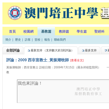
首頁
校園網
基教篇
教師篇
學生篇
聖經科
簡介
|
歷史
|
訪客
|
堂校
|
報告
|
聯絡我們
全部評論
最新支持
（支持數大於2的評論）
最多支持
評論：2009 西非宣教士_黃振潮牧師
[查看全文]
黃振潮牧師：西非宣教士 訪校日期：2009年7月15日（羅永祥校監陪同）
教