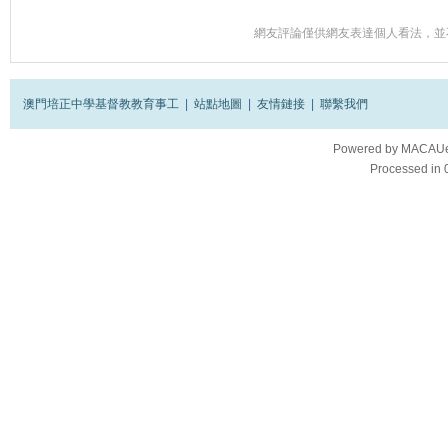
網友評論僅供網友表達個人看法，並
澳門培正中學基督教教育事工
|
站點地圖
|
友情鏈接
|
聯繫我們
Powered by
MACAUes
Processed in 