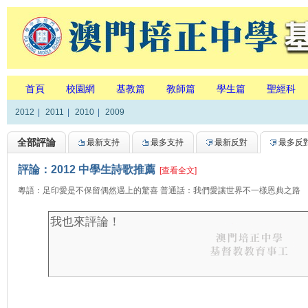
首頁
校園網
基教篇
教師篇
學生篇
聖經科
2012
|
2011
|
2010
|
2009
全部評論
最新支持
最多支持
最新反對
最多反
評論：2012 中學生詩歌推薦
[查看全文]
粵語：足印愛是不保留偶然遇上的驚喜 普通話：我們愛讓世界不一樣恩典之路