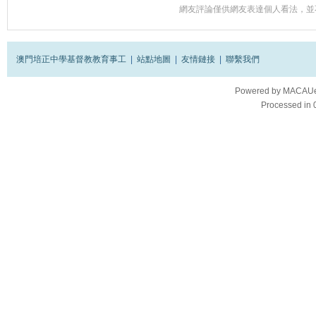
網友評論僅供網友表達個人看法，並
澳門培正中學基督教教育事工
|
站點地圖
|
友情鏈接
|
聯繫我們
Powered by
MACAUes
Processed in 