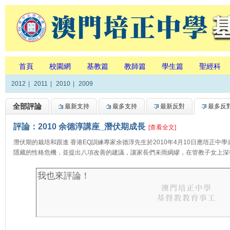
首頁
校園網
基教篇
教師篇
學生篇
聖經科
2012
|
2011
|
2010
|
2009
全部評論
最新支持
最多支持
最新反對
最多反
評論：2010 余德淳講座_潛伏期成長
[查看全文]
潛伏期的栽培和跟進 香港EQ訓練專家余德淳先生於2010年4月10日應培正
隱藏的性格危機，並提出八項改善的建議，讓家長們未雨綢繆，在管教子女上深得啟