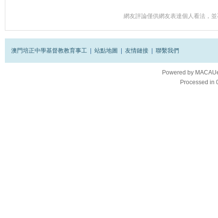
網友評論僅供網友表達個人看法，並
澳門培正中學基督教教育事工
|
站點地圖
|
友情鏈接
|
聯繫我們
Powered by
MACAUes
Processed in 