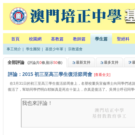
首頁
校園網
基教篇
教師篇
學生篇
聖經科
事工簡介
|
學生團契
|
基督少年軍
|
宗教週會
全部評論
最新支持
最多支持
(評論共
0
條,顯示
50
條)
評論：2015 初三至高三學生復活節周會
[查看全文]
在3月31日的初三至高三學生復活節周會上，名譽校董吳宣倫博士向同學們述
復活了，幫助同學們明白耶穌真是死在十架上，亦真是復活了。吳博士呼召同學信主