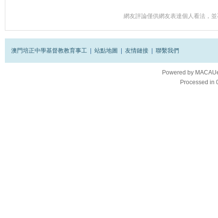
網友評論僅供網友表達個人看法，並
澳門培正中學基督教教育事工
|
站點地圖
|
友情鏈接
|
聯繫我們
Powered by
MACAUes
Processed in 