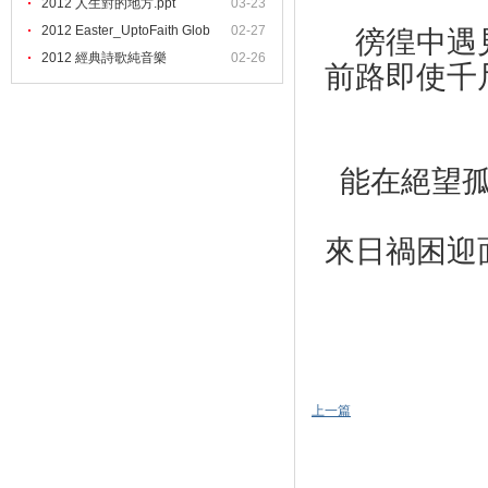
2012 人生對的地方.ppt
03-23
2012 Easter_UptoFaith Glob
02-27
徬徨中遇
2012 經典詩歌純音樂
02-26
前路即使千
能在絕望
來日禍困迎
（年
上一篇