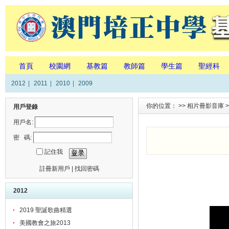
首頁
校園網
基教篇
教師篇
學生篇
聖經科
2012
|
2011
|
2010
|
2009
你的位置： >>
相片冊影音庫
>
用戶登錄
用戶名:
密 碼:
記住我
註冊新用戶
|
找回密碼
2012
2019 聖誕歌曲精選
美國教會之旅2013