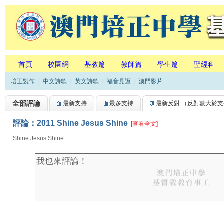
首頁
校園網
基教篇
教師篇
學生篇
聖經科
培正製作
|
中文詩歌
|
英文詩歌
|
福音見證
|
澳門影片
全部評論
最新支持
最多支持
最新反對
（反對數大於支
評論：2011 Shine Jesus Shine
[查看全文]
Shine Jesus Shine