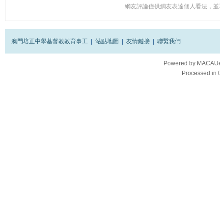
網友評論僅供網友表達個人看法，並
澳門培正中學基督教教育事工
|
站點地圖
|
友情鏈接
|
聯繫我們
Powered by
MACAUes
Processed in 