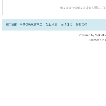
網友評論僅供網友表達個人看法，並
澳門培正中學基督教教育事工
|
站點地圖
|
友情鏈接
|
聯繫我們
Powered by
MACAUes
Processed in 