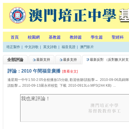
首頁
校園網
基教篇
教師篇
學生篇
聖經科
培正製作
|
中文詩歌
|
英文詩歌
|
福音見證
|
澳門影片
全部評論
最新支持
最多支持
最新反對
（反對數大於支
評論：2010 午間福音廣播
[查看全文]
逢星期一中午1:50-2:05全校播放15分鐘, 歡迎收聽!請點擊→ 2010-09-06高錦輝校長(
請點擊→ 2010-09-13羅永祥校監 下載 2010-0913Lo.MP3(244 KB) ...