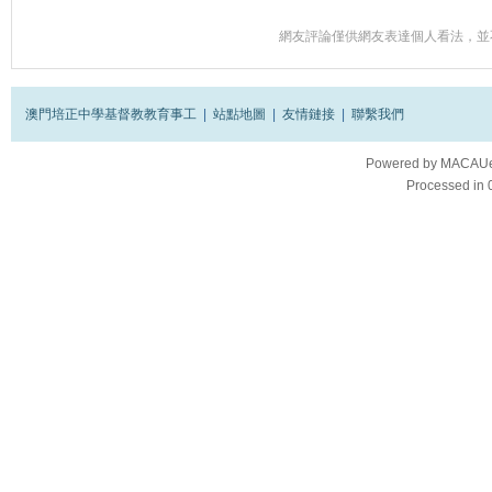
網友評論僅供網友表達個人看法，並
澳門培正中學基督教教育事工
|
站點地圖
|
友情鏈接
|
聯繫我們
Powered by
MACAUes
Processed in 