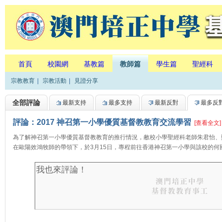
首頁
校園網
基教篇
教師篇
學生篇
聖經科
宗教教育
|
宗教活動
|
見證分享
全部評論
最新支持
最多支持
最新反對
最多反
評論：2017 神召第一小學優質基督教教育交流學習
[查看全文]
為了解神召第一小學優質基督教教育的推行情況，敝校小學聖經科老師朱君怡、
在歐陽效鴻牧師的帶領下，於3月15日，專程前往香港神召第一小學與該校的何國